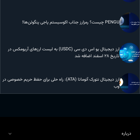
PENGU چیست؟ رمزارز جذاب اکوسیستم پاجی پنگوئن‌ها!
ارز دیجیتال یو اس دی سی (USDC) به لیست ارزهای آریومکس در
تاریخ 28 اسفند اضافه شد
ارز دیجیتال نتورک آتوماتا (ATA): راه حلی برای حفظ حریم خصوصی در
وب
درباره