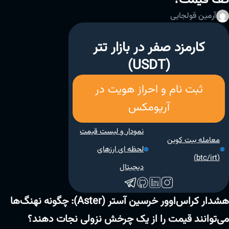
آرمین قولجایی
کارمزد صفر در بازار تتر
(USDT)
ثبت نام و احراز هویت در
آریومکس
نمودار و لیست قیمت
معامله بیت کوین
لحظه ای ارزهای
(btc/irt)
دیجیتال
هشدار کراس‌اوور خرسین آستر (Aster): چگونه نهنگ‌ها
می‌توانند قیمت را از یک چرخش نزولی نجات دهند؟