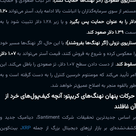
سناریوی صعودی (اگر نهنگ‌ها حمایت کنند):
اگر ثبات صعودی و حمایت
مستمر از سوی سرمایه‌گذاران با انباشت بالا ادامه یابد، آستر می‌تواند
۱.۲۰
لار را به عنوان حمایت پس بگیرد
و یا زیر ۱.۲۸ دلار تثبیت شود یا به
سمت
۱.۳۹ دلار صعود کند
.
ناریوی نزولی (اگر نهنگ‌ها بفروشند):
با این حال، اگر نهنگ‌ها مسیر خود
ا معکوس کرده و شروع به فروش کنند، قیمت آستر می‌تواند به
۱.۰۷ دلار
قوط کند
. از دست دادن سطح ۱.۰۷ دلار، تز صعودی را باطل می‌کند. این
امر تأیید می‌کند که مومنتوم خرسین کنترل را به دست گرفته است و به
طور بالقوه منجر به اصلاح عمیق‌تر خواهد شد.
حرکات پنهان نهنگ‌های کریپتو: آنچه کیف‌پول‌های خرد از
آن غافلند
بر اساس جدیدترین تحقیقات شرکت Santiment، دینامیک جدید و
شف‌نشده‌ای بر بازار ارزهای دیجیتال بزرگ از جمله
XRP
، بیت‌کوین