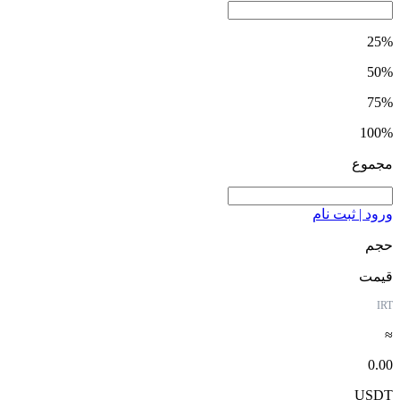
25%
50%
75%
100%
مجموع
ورود | ثبت نام
حجم
قیمت
IRT
≈
0.00
USDT