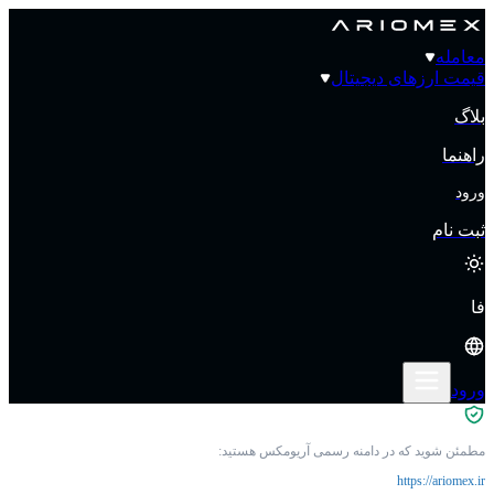
معامله
قیمت‌ ارزهای دیجیتال
بلاگ
راهنما
ورود
ثبت نام
فا
ورود
مطمئن شوید که در دامنه رسمی آریومکس هستید:
https://ariomex.ir