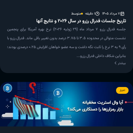
7 مرداد 1405
1 دقیقه
متوسط
تاریخ جلسات فدرال رزرو در سال 2026 و نتایج آنها
جلسه فدرال رزرو 7 مرداد ماه (29 ژوئیه 2026) نرخ بهره آمریکا برای پنجمین
نشست متوالی در محدوده ۳.۵ تا ۳.۷۵ درصد بدون تغییر باقی ماند. فدرال رزرو با
رأی ۹ به ۳ نرخ را ثابت نگه داشت و سه عضو خواهان افزایش ۰.۲۵ درصدی بودند؛
بنابراین شکاف داخلی فدرال رزرو...
بیشتر
اخبار