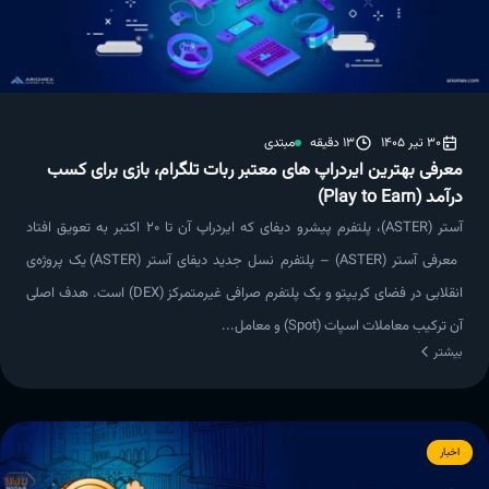
30 تیر 1405
13 دقیقه
مبتدی
معرفی بهترین ایردراپ های معتبر ربات تلگرام، بازی برای کسب
درآمد (Play to Earn)
آستر (ASTER)، پلتفرم پیشرو دیفای که ایردراپ آن تا ۲۰ اکتبر به تعویق افتاد
معرفی آستر (ASTER) – پلتفرم نسل جدید دیفای آستر (ASTER) یک پروژه‌ی
انقلابی در فضای کریپتو و یک پلتفرم صرافی غیرمتمرکز (DEX) است. هدف اصلی
آن ترکیب معاملات اسپات (Spot) و معامل...
بیشتر
اخبار