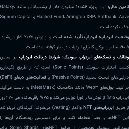
امین مالی:
این پروژه ۱۰۱.۵۴ میلیون دلار از پشتیبانانی مانند Galaxy،
Hashed Fund، Arrington XRP، Softbank، Aave و Signum Capital
جذب کرده است.
ضعیت ایردراپ:
ایردراپ تأیید شده
است و از ژوئن ۲۰۲۵ آغاز می‌شود.
۱۹۰.۵ میلیون توکن S برای ایردراپ در نظر گرفته شده است.
ظائف و تسک‌های ایردراپ سونیک: شرایط دریافت ایردراپ
بر اساس
کسب امتیازات سونیک (Sonic Points) است که از طریق نگهداری
دارایی‌های لیست سفید (Passive Points) یا
فعالیت‌های دیفای (DeFi)
در کیف پول‌های Web3 مانند متامسک (MetaMask) به دست می‌آید.
ایردراپ ۲۵% از توکن‌ها را فوراً توزیع می‌کند و ۷۵% باقی‌مانده طی ۲۷۰ روز
از طریق
ایردراپ‌های NFT
واگذار (vesting) می‌شوند. گیرندگان می‌توانند
این NFT‌ها را بعداً معامله کنند یا برای دسترسی زودهنگام آن‌ها را
بسوزانند. سونیک همچنین از عرضه NFT‌های Sonic Shards برای