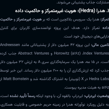
مشارکت جذاب پشتیبانی می‌شوند.
۱. هدرا (Hedra): هویت غیرمتمرکز و حاکمیت داده
مرکز:
هدرا یک سرویس بلاکچین است که بر
هویت غیرمتمرکز
و
حاکمیت
داده
تمرکز دارد. هدف این پروژه توانمندسازی کاربران برای کنترل
دارایی‌های دیجیتال خود است.
امین مالی:
این پروژه ۴۲ میلیون دلار از پشتیبانانی مانند Andreessen
Horowitz (a16z) ،Index Ventures و Abstract Ventures جذب کرده
است. در ۱۵ مه، هدرا یک سرمایه‌گذاری سری A به ارزش ۳۲ میلیون دلار
جذب کرد که ارزش‌گذاری آن را به ۲۰۰ میلیون دلار رساند. این خبر توسط
Hedra Labs در X (توییتر) به اشتراک گذاشته شد و Matt Bornstein از
a16z به هیئت مدیره پیوست.
ضعیت ایردراپ:
ایردراپ بالقوه آن، با وجود اینکه
رسماً تأیید نشده
است،
به دلیل رویکرد نوآورانه هدرا در زمینه حریم خصوصی و قابلیت همکاری،