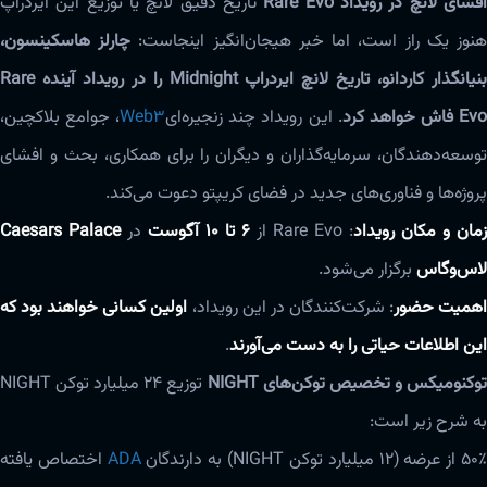
فشای لانچ در رویداد Rare Evo
تاریخ دقیق لانچ یا توزیع این ایردراپ
نوز یک راز است، اما خبر هیجان‌انگیز اینجاست:
چارلز هاسکینسون،
بنیانگذار کاردانو، تاریخ لانچ ایردراپ Midnight را در رویداد آینده Rare
Ev فاش خواهد کرد
. این رویداد چند زنجیره‌ای
Web3
، جوامع بلاکچین،
توسعه‌دهندگان، سرمایه‌گذاران و دیگران را برای همکاری، بحث و افشای
پروژه‌ها و فناوری‌های جدید در فضای کریپتو دعوت می‌کند.
زمان و مکان رویداد
: Rare Evo از
۶ تا ۱۰ آگوست
در
Caesars Palace
لاس‌وگاس
برگزار می‌شود.
همیت حضور
: شرکت‌کنندگان در این رویداد،
اولین کسانی خواهند بود که
این اطلاعات حیاتی را به دست می‌آورند
.
وکنومیکس و تخصیص توکن‌های NIGHT
توزیع ۲۴ میلیارد توکن NIGHT
به شرح زیر است:
۵۰ از عرضه (۱۲ میلیارد توکن NIGHT) به دارندگان
ADA
اختصاص یافته