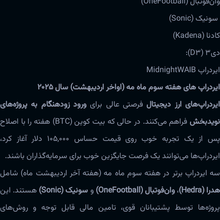
وان‌فوتبال (OneFootball)
سونیک (Sonic)
کادنا (Kadena)
دی۳ (D3):
ایردراپ MidnightWAIB
ایردراپ های هفته سوم ماه مه (اواخر اردیبهشت) سال ۲۰۲۵
یردراپ‌های ارز دیجیتال
فرصتی عالی برای
ورود زودهنگام به پروژه‌های
ویدبخش
فراهم می‌کنند. در حالی که بیت کوین (BTC) هفته را با اصلاح
پس از یک تجربه خوب روی قیمت حساس ۱۰۵,۰۰۰ دلار آغاز کرد،
ایردراپ‌ها می‌توانند یک فرصت جایگزین خوب برای سرمایه‌گذاران باشند.
سه ایردراپ برتر در هفته سوم ماه مه (هفته آخر اردیبهشت ماه) شامل
هدرا (Hedra)
،
وان‌فوتبال (OneFootball)
و
سونیک (Sonic)
هستند. این
پروژه‌ها توسط پشتیبانان قوی، تامین مالی قابل توجه و روش‌های