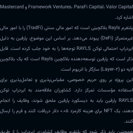
Framework Ventures، ParaFi Capital، Valor Capital و Mastercard
اشاره کرد.
پلتفرم Rayls بلاکچینی است که امور مالی سنتی (TradFi) را با امور مالی
غیرمتمرکز (DeFi) پیوند می‌دهد. بر اساس این موضوع، پارفین به دلیل
ایردراپ احتمالی توکن RAYLS توجه‌ها را به خود جلب کرده است. قابل
ذکر است که پارفین توسعه‌دهنده بلاکچین Rayls است که یک بلاکچین
لایه دو (Layer-2) سازگار با اتریوم است.
این پروژه بر روی حریم خصوصی، مقیاس‌پذیری و تعامل‌پذیری برای
استفاده مؤسسات تمرکز دارد. کشاورزان علاقه‌مند به ایردراپ توکن
RAYLS پارفین باید به دیسکورد پارفین ملحق شوند، وظایف را انجام
دهند، یک NFT برای هزینه کارمزد ۰.۰۵ دلار دریافت کنند و فرم را ارسال
کنند.
همچنین باید ذکر شود که پلتفرم وظایف کشاورزی ایردراپ را از طریق