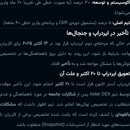
کوسیستم و توسعه:
۳۰ درصد (به صورت خطی طی تقریباً ۲۰ ماه واریز
می‌شود).
تیم اصلی:
۵ درصد (مشمول دوره‌ی Cliff و برنامه‌ی واریز خطی ۴۰ ماهه).
تأخیر در ایردراپ و جنجال‌ها
ر حالی که مرحله‌ی دوم ایردراپ قرار بود در
۱۴ اکتبر ۲۰۲۵
برای کاربران
واجد شرایط باز شود، این روند به دلیل بروز ناهماهنگی‌ها در تخصیص
توکن‌ها با مشکل مواجه شد و به
تأخیر
افتاد.
تعویق ایردراپ تا ۲۰ اکتبر و علت آن
یردراپ آستر اکنون قرار است تا
۲۰ اکتبر
انجام شود. این تأخیر موقت
وسط تیم Aster DEX پس از
شکایات جامعه
در مورد ناهماهنگی و عدم
شفافیت در تخصیص توکن‌ها اعلام شد. تیم اظهار داشت که
مشکلات
بالقوه‌ای
را کشف کرده است که باعث شده تخصیص برخی از کاربران با
نسبت‌های مورد انتظار از اسنپ‌شات (Snapshot) متفاوت باشد.