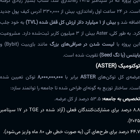
این پروژه که در سپتامبر ۲۰۲۵ راه‌اندازی شد، شتاب بسیار زیادی گرفته
است. در ۲۴ ساعت اول راه‌اندازی، بیش از ۳۳۰,۰۰۰ آدرس کیف پول جدید
اضافه شد و
بیش از ۱ میلیارد دلار ارزش کل قفل شده (TVL)
به خود جلب
کرد. به طور کلی، Aster بیش از ۳ میلیون کاربر ثبت‌شده دارد. مشروعیت
ین پروژه با
لیست شدن در صرافی‌های بزرگ
مانند بای‌بیت (Bybit) و
بایننس (با تگ Seed)
تقویت شده است.
توکنومیک (ASTER)
عرضه‌ی کل توکن‌های
ASTER
برابر با
۸,۰۰۰,۰۰۰,۰۰۰
توکن تعیین شده
است. ساختار توزیع به گونه‌ای طراحی شده تا جامعه را توانمند سازد:
تخصیص به جامعه:
۵۳.۵ درصد از کل عرضه.
۸.۸ درصد برای مشارکت‌کنندگان فعلی (آزاد شده در TGE در ۱۷ سپتامبر
۲۰۲۵).
۴۴.۷ درصد برای طرح‌های آتی (به صورت خطی طی ۸۰ ماه واریز می‌شود).