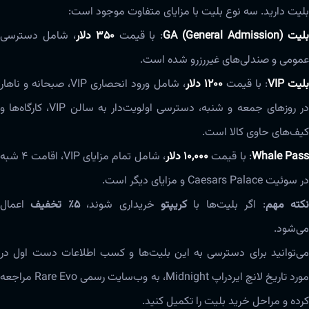
بلیت دارید. سه نوع بلیت با مزایای متفاوت موجود است:
لیت GA (General Admission)
: با قیمت
۳۵۰ دلار
، شامل دسترسی
عمومی و صندلی‌های غیررزرو شده است.
لیت VIP
: با قیمت
۱۲۰۰ دلار
، شامل ورود انحصاری VIP، صبحانه و ناهار
در روزهای جمعه و شنبه، دسترسی اولویت‌دار به سالن VIP، کارگاه‌ها و
کیف‌های حاوی کالا است.
Whale Pass
: با قیمت
۱۰,۰۰۰ دلار
، شامل تمام مزایای VIP، اقامت ۴ شبه
در سوئیت Caesars Palace و مزایای دیگر است.
کته مهم
: اگر بلیت‌ها با
کریپتو
خریداری شوند،
۵٪ تخفیف
اعمال
می‌شود.
می‌توانید برای دسترسی به این بلیت‌ها و کسب اطلاعات دست اول در
مورد تاریخ لانچ ایردراپ Midnight، به وب‌سایت رسمی Rare Evo مراجعه
کرده و مراحل خرید بلیت را تکمیل کنید.