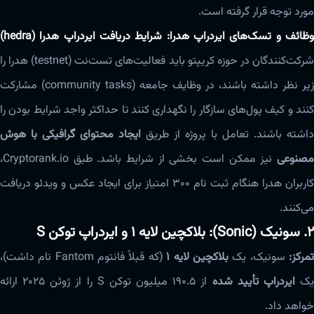
مورد توجه قرار گرفته است.
وظائف و تسک‌های ایردراپ هدرا: شرایط دریافت ایردراپ هدرا (hedra)
شرکت‌کنندگان در حوزه کریپتو باید فعالیت‌های تست‌نت (testnet) هدرا را
زیر نظر داشته باشند، در وظایف جامعه (community tasks) مشارکت
کنند و کیف پول‌های سازگار را نگهداری کنند تا حداکثر واجد شرایط بودن را
داشته باشند. تعامل با پروژه از طریق
ایجاد محتوای گرافیکی با هوش
مصنوعی
نیز ممکن است بخشی از شرایط باشد. طبق Cryptorank.io،
کاربران هدرا هنگام ثبت نام ۳۰۰ امتیاز برای ایجاد عکس و ویدئو دریافت
می‌کنند.
۲. سونیک (Sonic): بلاکچین لایه ۱ و ایردراپ توکن S
مرکز:
سونیک، یک
بلاکچین لایه ۱
(که قبلاً فانتوم Fantom نام داشت)،
ک
ایردراپ تأیید شده
از ۱۹۰.۵ میلیون توکن S را از ژوئن ۲۰۲۵ ارائه
خواهد داد.