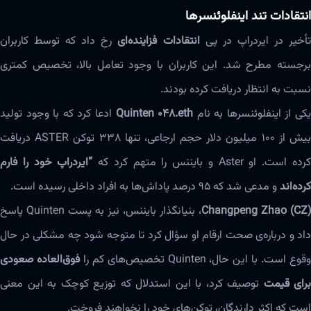
انتقادات تند اینفلوئنسرها
أخیر در ایردراپ در پی
انتقادات فزاینده‌ای
رخ داد که توسط کاربران
برجسته مطرح شد. این کاربران با وجود تعامل بالا، تخصیص کمتری
نسبت به انتظار دریافت کرده بودند.
کی از اینفلوئنسرها به نام
Quinten 048.eth
ادعا کرد که با وجود تولید
بیش از ۱۰۰ میلیون دلار حجم ارجاعی، تنها ۳۳۸ توکن ASTER دریافت
رده است. او Aster و بایننس را متهم کرد که
“ایردراپ خود را فارم
کرده‌اند
و مدعی شد که ۹۵ درصد پاداش‌ها به افراد داخلی رسیده است.
Changpeng Zhao (CZ)
، بنیانگذار بایننس، نیز به پست Quinten پاسخ
داد و درباره‌ی صحت ارقام او سؤال کرد تا متوجه شود چه مشکلی در حال
قوع است. با این حال، Quinten تخصیص‌های کم را
فوق‌العاده صعودی
برای قیمت
توصیف کرد، با این استدلال که توزیع کوچک به این معنی
است که اکثر دارندگان، توکن‌های خود را نخواهند فروخت.