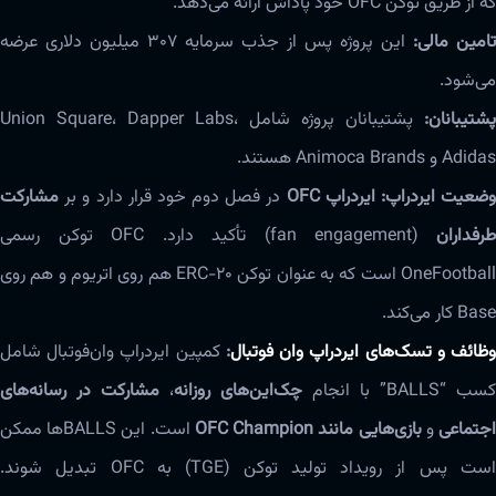
که از طریق توکن OFC خود پاداش ارائه می‌دهد.
تامین مالی:
این پروژه پس از جذب سرمایه ۳۰۷ میلیون دلاری عرضه
می‌شود.
پشتیبانان:
پشتیبانان پروژه شامل Union Square، Dapper Labs،
Adidas و Animoca Brands هستند.
ضعیت ایردراپ:
ایردراپ OFC
در فصل دوم خود قرار دارد و بر
مشارکت
رفداران
(fan engagement) تأکید دارد. OFC توکن رسمی
OneFootball است که به عنوان توکن ERC-20 هم روی اتریوم و هم روی
Base کار می‌کند.
ظائف و تسک‌های ایردراپ وان فوتبال
:
کمپین ایردراپ وان‌فوتبال شامل
کسب “BALLS” با انجام
چک‌این‌های روزانه
،
مشارکت در رسانه‌های
جتماعی
و
بازی‌هایی مانند OFC Champion
است. این BALLS‌ها ممکن
است پس از رویداد تولید توکن (TGE) به OFC تبدیل شوند.