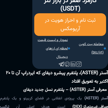
کارمزد صفر در بازار تتر
(USDT)
ثبت نام و احراز هویت در
آریومکس
نمودار و لیست قیمت
معامله بیت کوین
لحظه ای ارزهای
(btc/irt)
دیجیتال
آستر (ASTER)، پلتفرم پیشرو دیفای که ایردراپ آن تا ۲۰
اکتبر به تعویق افتاد
معرفی آستر (ASTER) – پلتفرم نسل جدید دیفای
ستر (ASTER)
یک پروژه‌ی انقلابی در فضای کریپتو و یک پلتفرم
صرافی غیرمتمرکز (DEX)
است. هدف اصلی آن
ترکیب