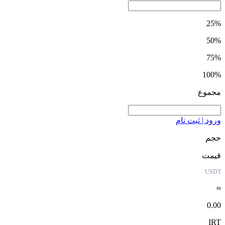
25%
50%
75%
100%
مجموع
ورود | ثبت نام
حجم
قیمت
USDT
≈
0.00
IRT