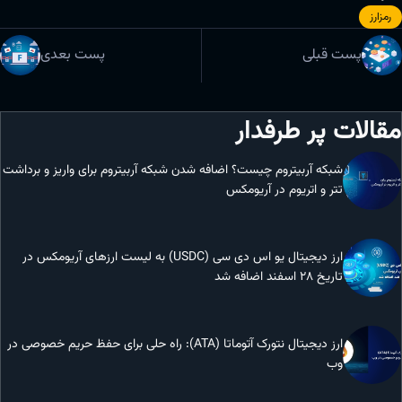
رمزارز
پست قبلی
پست بعدی
مقالات پر طرفدار
شبکه آربیتروم چیست؟ اضافه شدن شبکه آربیتروم برای واریز و برداشت
تتر و اتریوم در آریومکس
ارز دیجیتال یو اس دی سی (USDC) به لیست ارزهای آریومکس در
تاریخ 28 اسفند اضافه شد
ارز دیجیتال نتورک آتوماتا (ATA): راه حلی برای حفظ حریم خصوصی در
وب