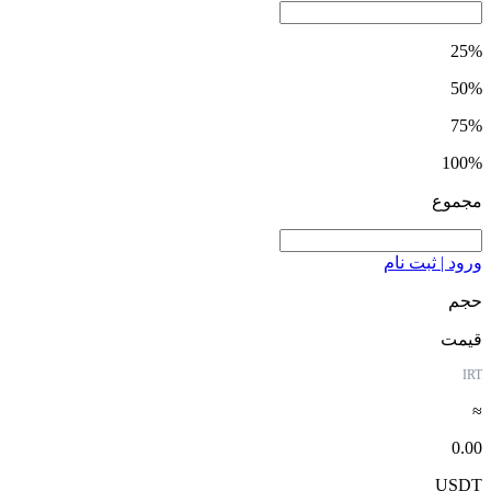
25%
50%
75%
100%
مجموع
ورود | ثبت نام
حجم
قیمت
IRT
≈
0.00
USDT