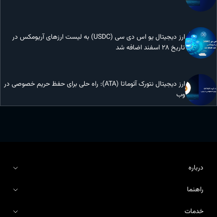
ارز دیجیتال یو اس دی سی (USDC) به لیست ارزهای آریومکس در
تاریخ 28 اسفند اضافه شد
ارز دیجیتال نتورک آتوماتا (ATA): راه حلی برای حفظ حریم خصوصی در
وب
درباره
راهنما
درباره آریومکس
خدمات
اطلاعیه‌ها
بلاگ آریومکس