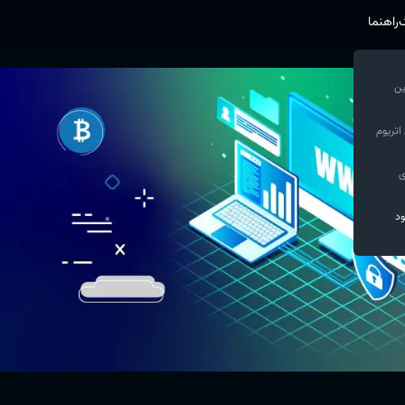
گ
راهنما
ین
اتریوم
ی
ود