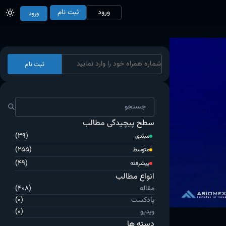
ورود
ثبت نام
ورود
ثبت نام
سطح پیچیدگی مطالب
(39)
مبتدی
(255)
متوسط
(49)
پیشرفته
انواع مطالب
مقاله
(408)
پادکست
(0)
ویدیو
(0)
دسته ها