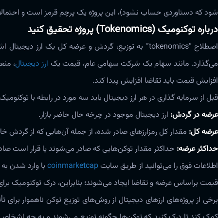
شود که دستاوردی حساب نشود)، این پروژه یک پرچم قرمز است و احتمالاً فاق
درباره‌ توکنومیک (Tokenomics) پروژه تحقیق کنید
اصطلاح “tokenomics” به توزیع، گردش و عرضه کل یک ارز د
ی‌گذارد‌‌‌. مانند سهام یک شرکت سهامی عام، قیمت یک
ارز دیجیتال
، منع
افزایش قیمت باید تقاضا افزایش پیدا کند‌‌‌.
قبل از سرمایه گذاری در هر ارز دیجیتال باید سه مورد در رابطه با توکنومی
عرضه در گردش:
ارز دیجیتال موجود در چرخه حال حاضر بازار.
عرضه کل:
مقدار کل رمزارزهای صادر شده، از جمله آن‌هایی که از گردش خار
حداکثر عرضه:
حداکثر مقدار توکن‌‌هایی که صادر‌‌‌ می‌شوند یا قرار است صادر 
طلاعات فوق را می‌توانید از طریق سایت
coinmarketcap‌‌‌
با وارد شدن به ص
قیمت براساس عرضه و تقاضا ایجاد می‌شوند؛ بنابراین، درک توکنومیک برای س
برخی از پروژه‌های ارزهای دیجیتال از روش‌های توزیع توکن ناهموار برای تأثی
کمک کند تا درک کنید که توکن‌ها چگونه توزیع می‌شوند و به چه اشخاصی تع