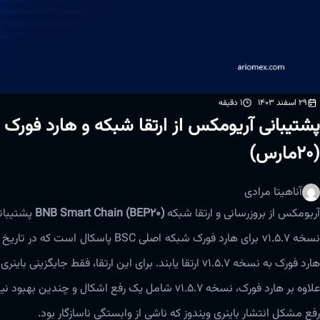
29 اسفند 1403
1 دقیقه
(20مارس)
آناهیتا مرادی
آریومکس از بروزرسانی و ارتقا شبکه
BNB Smart Chain (BEP20)
پشتیبان
سخه v1.5.7 برای هارد فورک شبکه اصلی BSC پاسکال است که در تاریخ
هارد فورک به نسخه v1.5.7 ارتقا یابند. برای این ارتقا، فقط جایگزینی باینری کافی خواهد بود.
علاوه بر هارد فورک، نسخه v1.5.7 شامل یک رفع اشکال و چندین بهبود نیز می‌باشد:
رفع مشکل انتشار باینری ویندوز که ناشی از وابستگی ناسازگار بود.