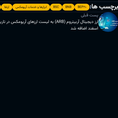
برچسب ها:
BEP20
BNB
BSC
ابزارها و خدمات آریومکس
ارتقا
پست قبلی
اسفند اضافه شد