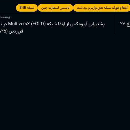
ارتقا و فورک شبکه های واریز و برداشت
بایننس اسمارت چین
شبکه BNB
پست 
ارز دیجیتال آربیتروم (ARB) به لیست ارزهای آریومکس در تاریخ 23
فروردین (25مارس)