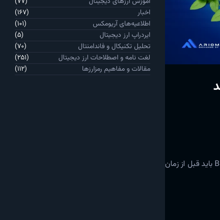
آموزش ارزهای دیجیتال
(77)
اخبار
(167)
اطلاعیه‌های آریومکس
(101)
ایردراپ ارز دیجیتال
(5)
تحلیل تکنیکال و فاندامنتال
(70)
لغت نامه و اصطلاحات ارز دیجیتال
(251)
مقالات و مفاهیم رمزارزها
(112)
در تاریخ 30 اسفند
فعال خواهد شد. تمام نودهای شبکه اصلی BSC باید قبل از زمان