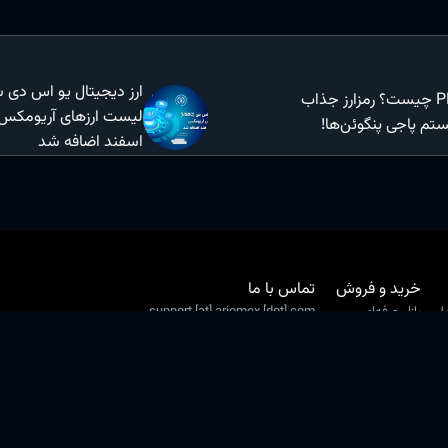
PENGU چیست؟ رمزارز جذاب
تم پاجی پنگوئن‌ها!
اسفند اضافه شد
خرید و فروش
تماس با ما
لی
بازار حرفه‌ای
support [at] ariomex [dot] com
 سرد
بازار ساده
021-91035089
یت
کارمزد واریز و برداشت
شبکه‌های اجتماعی
کارمزد معاملات
شرایط معامله
خرید تتر
خرید بیتکوین