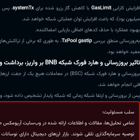
افزایش کارایی
GasLimit
با کاهش گاز رزرو شده برای
systemTx
میلیون بود)، که باعث افزایش توان عملیاتی شبکه خواهد شد.
بهبود عملکرد با حذف کدهای اضافی بازیابی امضاکننده.
ه‌روزرسانی منطق بررسی
TxPool gastip
، به طوری که برخی از تراکنش‌ه
مفید خواهد بود.
تاثیر بروزرسانی و هارد فورک شبکه BNB بر واریز، برداشت و معاملات رمزارز BNB در آریومکس
روزرسانی و هارد فورک شبکه (BSC) در معاملات هیچ یک از جفت ارزهای
فنی انجام خواهد شد.
پس از بروزرسانی و ارتقا شبکه زمانی که شبکه پایدار تشخیص داده شود، واریز 
سلب مسئولیت:
تمامی تحلیل‌ها، مقالات و اطلاعات ارائه شده در وب‌سایت آریومکس صرف
توصیه سرمایه‌گذاری تلقی شوند. بازار ارزهای دیجیتال دارای نوسا