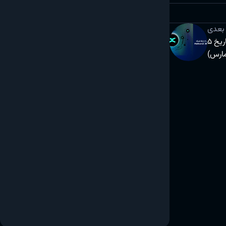
بعدی
پشتیبانی آریومکس از ارتقا شبکه MultiversX (EGLD) در تاریخ 5