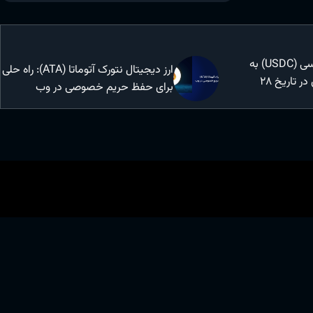
ارز دیجیتال یو اس دی سی (USDC) به
ارز دیجیتال نتورک آتوماتا (ATA): راه حلی
لیست ارزهای آریومکس در تاریخ 28
برای حفظ حریم خصوصی در وب