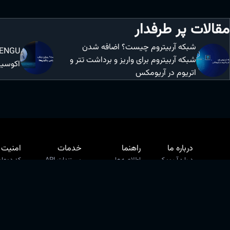
مقالات پر طرفدار
شبکه آربیتروم چیست؟ اضافه شدن
شبکه آربیتروم برای واریز و برداشت تتر و
اکوسیس
اتریوم در آریومکس
درباره ما
راهنما
خدمات
امنیت
درباره آریومکس
اطلاعیه‌ها
مستندات API
کد دوعام
بلاگ آریومکس
راهنمای آریومکس
وضعیت واریز و برداشت
کیف پول
قوانین و مقررات
پرسش های متداول
ابزارک‌ها
احراز هو
سلب مسئولیت
راهنمای خرید و فروش
ربات تلگرام
بیانیه افشای ریسک
راهنمای احراز هویت
حفظ حریم خصوصی
راهنمای واریز و برداشت