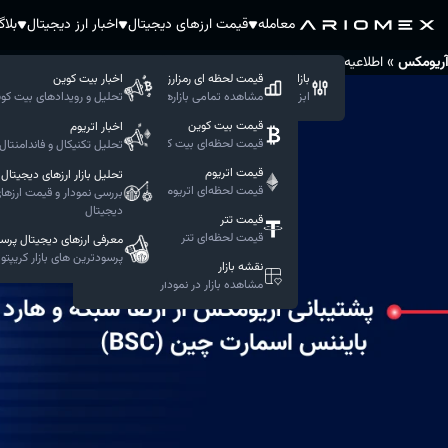
معامله
قیمت ارزهای دیجیتال
اخبار ارز دیجیتال
بلا
»
»
آریومکس
اطلاعیه‌های آریومکس
پشتیبانی آریومکس از ارتقا شبکه و هارد فورک بایننس اسمارت چین (C
بازار حرفه ای
قیمت لحظه ای رمزارزها
اخبار بیت کوین
ابزار های پیشرفته معاملاتی
مشاهده تمامی بازار‌ها
تحلیل و رویدادهای بیت کو
قیمت‌ بیت کوین
اخبار اتریوم
قیمت لحظه‌ای بیت کوین
تحلیل تکنیکال و فاندامنتال 
قیمت‌ اتریوم
تحلیل بازار ارزهای دیجیتال
قیمت لحظه‌ای اتریوم
بررسی نمودار و قیمت ارزها
دیجیتال
قیمت‌ تتر
قیمت لحظه‌ای تتر
معرفی ارزهای دیجیتال پرس
پرسودترین های بازار کریپتو
نقشه بازار
مشاهده بازار در نمودار