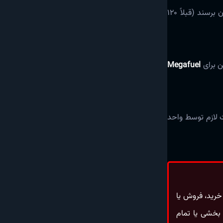
، پس از نسخه v1.5.7، بلاک‌ها می‌توانند به هدف GasLimit حدود 140 میلیون برسند (قبلاً 120
ن برای
Megafuel
 لازم توسط واحد
 خرید، فروش یا
 بخشی یا تمام