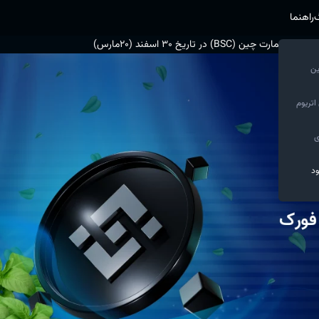
گ
راهنما
BS) در تاریخ 30 اسفند (20مارس)
ین
اتریوم
ی
ود