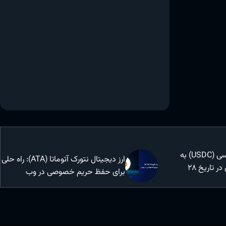
ارز دیجیتال یو اس دی سی (USDC) به
ارز دیجیتال نتورک آتوماتا (ATA): راه حلی
لیست ارزهای آریومکس در تاریخ 28
برای حفظ حریم خصوصی در وب