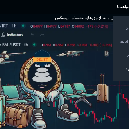
گ
راهنما
ین
اتریوم
ی
ود