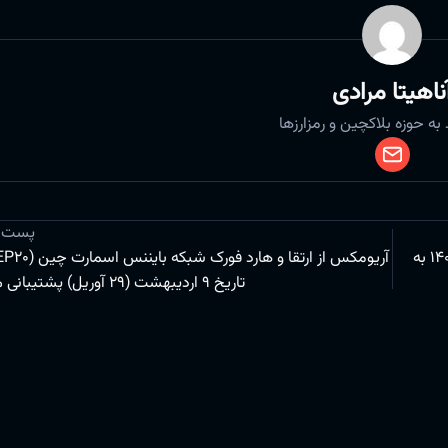
ناهیتا مرادی
به حوزه بلاکچین و رمزارزها
پست 
بانک مرکزی تمامی تسویه های ریالی را تا انتهای 15 فروردین 1404 به
تاریخ 9 اردیبهشت (29 آوریل) پشتیبانی می‌کند