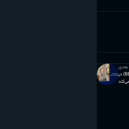
بعدی
آریومکس از ارتقا و هارد فورک شبکه بایننس اسمارت چین (BEP20) در