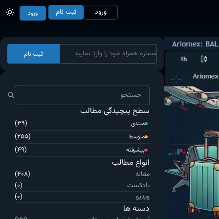
ورود
ثبت نام
ورود
ثبت نام
سطح پیچیدگی مطالب
(39)
مبتدی
(255)
متوسط
(49)
پیشرفته
انواع مطالب
مقاله
(408)
پادکست
(0)
ویدیو
(0)
دسته ها