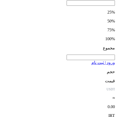
25%
50%
75%
100%
مجموع
ورود | ثبت نام
حجم
قیمت
USDT
≈
0.00
IRT