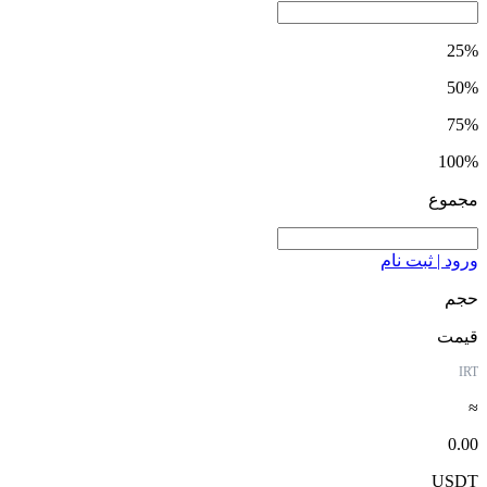
25%
50%
75%
100%
مجموع
ورود | ثبت نام
حجم
قیمت
IRT
≈
0.00
USDT