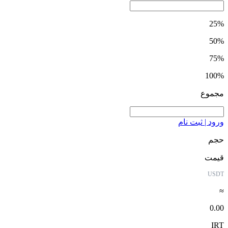
25%
50%
75%
100%
مجموع
ورود | ثبت نام
حجم
قیمت
USDT
≈
0.00
IRT