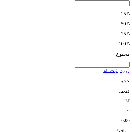
25%
50%
75%
100%
مجموع
ورود | ثبت نام
حجم
قیمت
IRT
≈
0.00
USDT