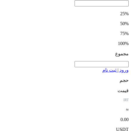
25%
50%
75%
100%
مجموع
ورود | ثبت نام
حجم
قیمت
IRT
≈
0.00
USDT