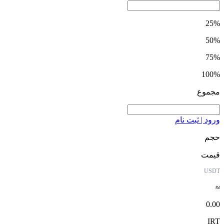
25%
50%
75%
100%
مجموع
ورود | ثبت نام
حجم
قیمت
USDT
≈
0.00
IRT