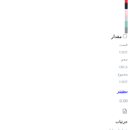
مقدار
قیمت
USDT
حجم
ORCA
مجموع
USDT
بیشتر
0.00
جزئیات