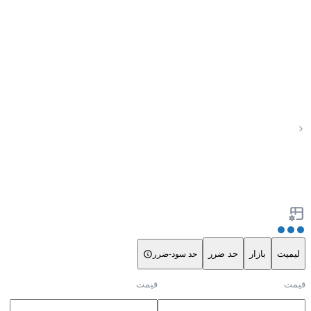
لیمیت
بازار
حد ضرر
حد سود-ضرر
قیمت
قیمت