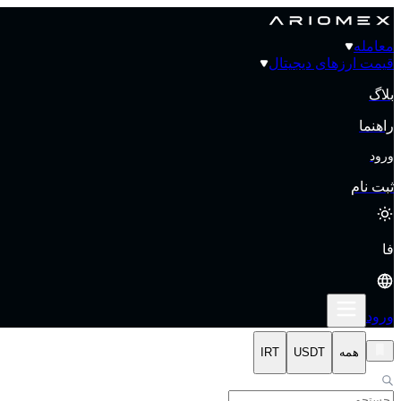
معامله
قیمت‌ ارزهای دیجیتال
بلاگ
راهنما
ورود
ثبت نام
فا
ورود
همه
USDT
IRT